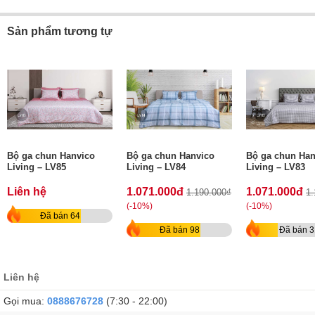
Sản phẩm tương tự
Bộ ga chun Hanvico
Bộ ga chun Hanvico
Bộ ga chun Han
Living – LV85
Living – LV84
Living – LV83
Liên hệ
1.071.000đ
1.071.000đ
1.190.000₫
1.
(-10%)
(-10%)
Đã bán 64
Đã bán 98
Đã bán 3
Liên hệ
Gọi mua:
0888676728
(7:30 - 22:00)