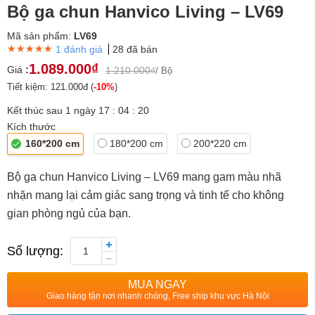
Bộ ga chun Hanvico Living – LV69
Mã sản phẩm:
LV69
★★★★★
★★★★★
★★★★★
1 đánh giá
28 đã bán
1.089.000₫
Giá
:
1.210.000₫
/ Bộ
Tiết kiệm: 121.000đ (
-10%
)
Kết thúc sau
1
ngày
17
:
04
:
20
Kích thước
160*200 cm
180*200 cm
200*220 cm
Bộ ga chun Hanvico Living – LV69 mang gam màu nhã
nhặn mang lại cảm giác sang trọng và tinh tế cho không
gian phòng ngủ của bạn.
Số lượng:
1
MUA NGAY
Giao hàng tận nơi nhanh chóng, Free ship khu vực Hà Nội