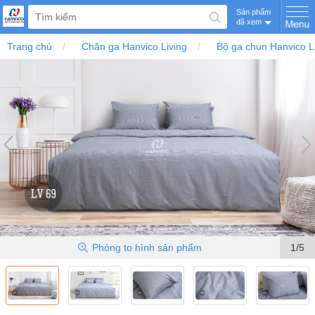
Sản phẩm
đã xem
Trang chủ
Chăn ga Hanvico Living
Bộ ga chun Hanvico L
Phóng to
hình sản phẩm
1/5