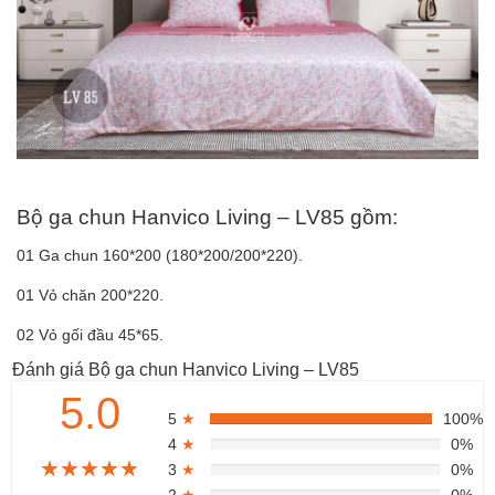
Bộ ga chun Hanvico Living – LV85 gồm:
01 Ga chun 160*200 (180*200/200*220).
01 Vỏ chăn 200*220.
02 Vỏ gối đầu 45*65.
Đánh giá Bộ ga chun Hanvico Living – LV85
5.0
5
★
100%
4
★
0%
★★★★★
★★★★★
★★★★★
3
★
0%