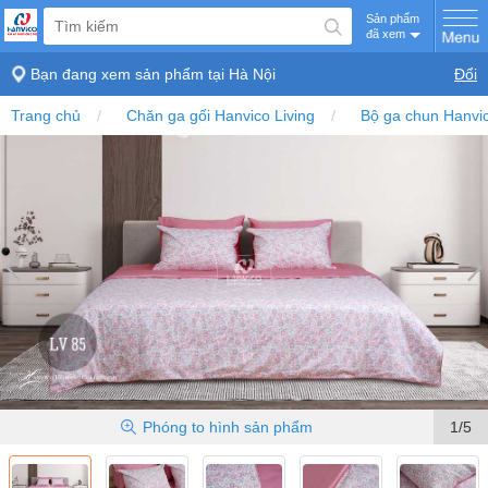
Sản phẩm
đã xem
Bạn đang xem sản phẩm tại
Hà Nội
Đổi
Trang chủ
Chăn ga gối Hanvico Living
Bộ ga chun Hanvic
Phóng to
hình sản phẩm
1/5