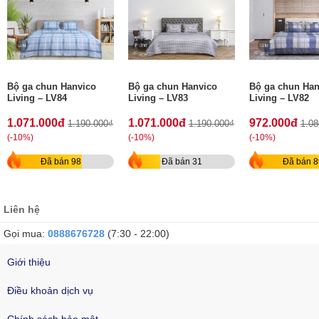
Bộ ga chun Hanvico
Bộ ga chun Hanvico
Bộ ga chun Han
Living – LV84
Living – LV83
Living – LV82
1.071.000đ
1.071.000đ
972.000đ
1.190.000₫
1.190.000₫
1.08
(-10%)
(-10%)
(-10%)
Đã bán 98
Đã bán 31
Đã bán 8
Liên hệ
Gọi mua:
0888676728
(7:30 - 22:00)
Giới thiệu
Điều khoản dịch vụ