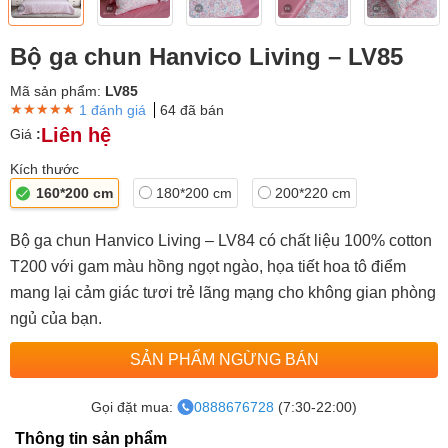
Bộ ga chun Hanvico Living – LV85
Mã sản phẩm:
LV85
★★★★★
★★★★★
★★★★★
1 đánh giá
64 đã bán
Liên hệ
Giá
:
Kích thước
160*200 cm
180*200 cm
200*220 cm
Bộ ga chun Hanvico Living – LV84 có chất liệu 100% cotton
T200 với gam màu hồng ngọt ngào, họa tiết hoa tô điểm
mang lại cảm giác tươi trẻ lãng mạng cho không gian phòng
ngủ của bạn.
SẢN PHẨM NGỪNG BÁN
Gọi đặt mua:
0888676728
(7:30-22:00)
Thông tin sản phẩm