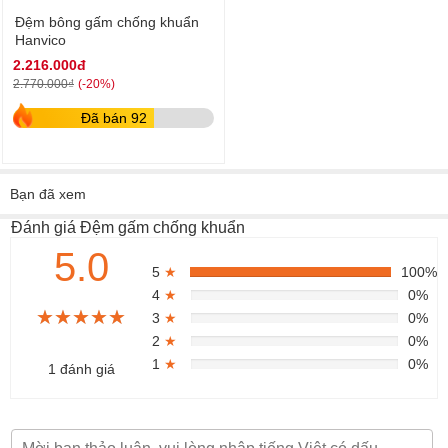
Đệm bông gấm chống khuẩn
Hanvico
2.216.000đ
(-20%)
2.770.000₫
Đã bán 92
Bạn đã xem
Đánh giá Đệm gấm chống khuẩn
5.0
5
★
100%
4
★
0%
★★★★★
★★★★★
★★★★★
3
★
0%
2
★
0%
1
★
0%
1 đánh giá