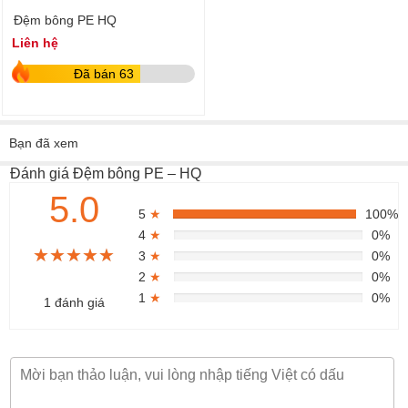
Đệm bông PE HQ
Liên hệ
Đã bán 63
Bạn đã xem
Đánh giá Đệm bông PE – HQ
5.0
5
★
100%
4
★
0%
★★★★★
★★★★★
★★★★★
3
★
0%
2
★
0%
1
★
0%
1 đánh giá