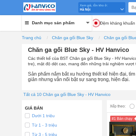
Xem giá, tồn kho ở:
Hà Nội
Danh mục sản phẩm
Đệm kháng khuẩn
Trang chủ
Chăn ga gối Blue Sky
Chăn ga gối Blu
Chăn ga gối Blue Sky - HV Hanvico
Các thiết kế của BST Chăn ga gối Blue Sky - HV Hanvico
tre), mật độ dệt cao, mang đến những trải nghiệm vượ
Sản phẩm nắm bắt xu hướng thiết kế hiện đại, tìm 
giản nhưng vẫn nổi bật sự sang trọng, hiện đại.
Tất cả 10 Chăn ga gối Blue Sky - HV Hanvico
Xếp theo:
GIÁ BÁN
Dưới 1 triệu
#1 Bán chạy
Từ 1 - 3 triệu
Từ 3 - 5 triệu