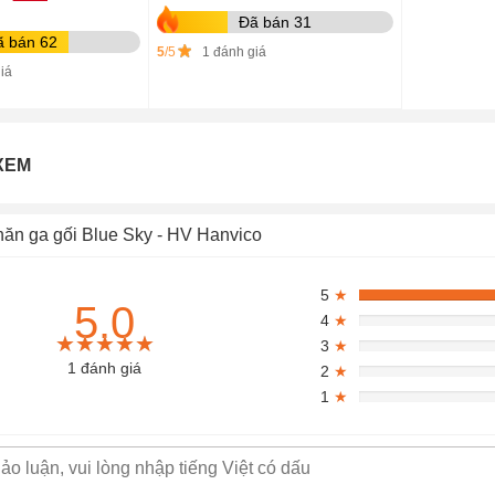
Đã bán 31
ã bán 62
5
/5
1 đánh giá
iá
XEM
ăn ga gối Blue Sky - HV Hanvico
5
★
5.0
4
★
★★★★★
★★★★★
★★★★★
3
★
1 đánh giá
2
★
1
★