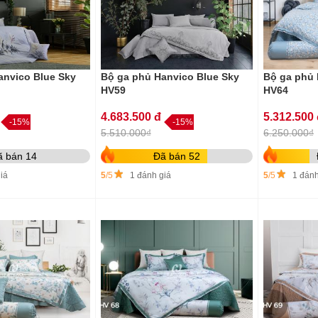
anvico Blue Sky
Bộ ga phủ Hanvico Blue Sky
Bộ ga phủ 
HV59
HV64
4.683.500 đ
5.312.500
-15%
-15%
5.510.000₫
6.250.000₫
ã bán 14
Đã bán 52
iá
5
/5
1 đánh giá
5
/5
1 đánh