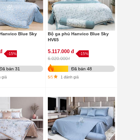
Hanvico Blue Sky
Bộ ga phủ Hanvico Blue Sky
HV65
 đ
5.117.000 đ
-15%
-15%
6.020.000₫
Đã bán 31
Đã bán 48
 giá
5
/5
1 đánh giá