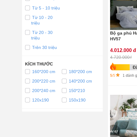
Từ 5 - 10 triệu
Từ 10 - 20
triệu
Từ 20 - 30
Bộ ga phủ H
triệu
HV57
Trên 30 triệu
4.012.000 đ
4.720.000₫
KÍCH THƯỚC
Đ
160*200 cm
180*200 cm
5
/5
1 đánh g
200*220 cm
140*200 cm
200*240 cm
150*210
120x190
150x190