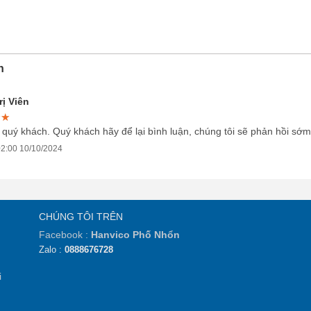
n
ị Viên
★★
★★
★★
 quý khách. Quý khách hãy để lại bình luận, chúng tôi sẽ phản hồi sớm
2:00 10/10/2024
CHÚNG TÔI TRÊN
Facebook :
Hanvico Phố Nhổn
Zalo :
0888676728
i