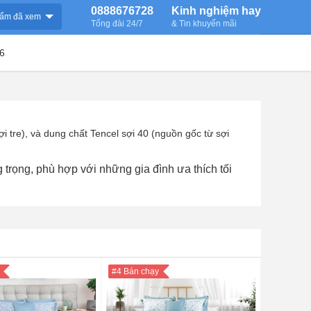
0888676728
Kinh nghiệm hay
ẩm đã xem
Tổng đài 24/7
& Tin khuyến mãi
6
 tre), và dung chất Tencel sợi 40 (nguồn gốc từ sợi
g trọng,
phù hợp với những gia đình ưa thích tối
#4 Bán chạy