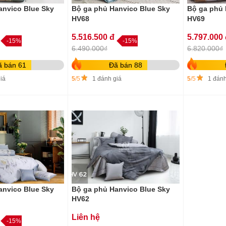
anvico Blue Sky
Bộ ga phủ Hanvico Blue Sky
Bộ ga phủ 
HV68
HV69
5.516.500 đ
5.797.000
-15%
-15%
6.490.000₫
6.820.000₫
ã bán 61
Đã bán 88
iá
5
/5
1 đánh giá
5
/5
1 đánh
anvico Blue Sky
Bộ ga phủ Hanvico Blue Sky
HV62
Liên hệ
-15%