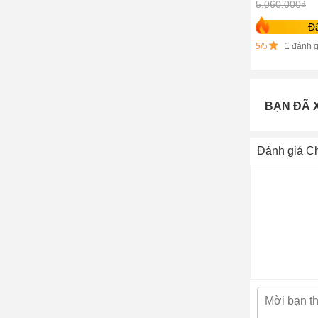
5.060.000₫
Đ
5
/5
1 đánh g
BẠN ĐÃ 
Đánh giá Ch