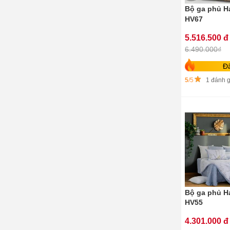
Bộ ga phủ H
HV67
5.516.500 đ
6.490.000₫
Đ
5
/5
1 đánh g
Bộ ga phủ H
HV55
4.301.000 đ