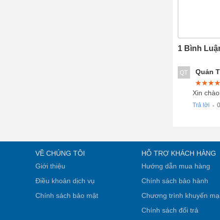
1 Bình Luậ
Quản Tr
QT
★★★
★★★
★★★
Xin chào
Trả lời
0
●
VỀ CHÚNG TÔI
HỖ TRỢ KHÁCH HÀNG
Giới thiệu
Hướng dẫn mua hàng
Điều khoản dịch vụ
Chính sách bảo hành
Chính sách bảo mật
Chương trình khuyến mạ
Chính sách đổi trả