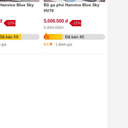
Hanvico Blue Sky
Bộ ga phủ Hanvico Blue Sky
HV70
 đ
5.006.500 đ
-15%
-15%
5.890.000₫
Đã bán 59
Đã bán 40
 giá
5
/5
1 đánh giá