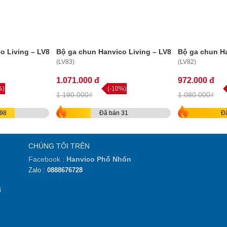
o Living – LV84
Bộ ga chun Hanvico Living – LV83
Bộ ga chun Ha
(LV83)
(LV82)
1.071.000 đ
972.000 đ
%)
(-10%)
1.190.000₫
1.080.000₫
98
Đã bán 31
Đ
CHÚNG TÔI TRÊN
Facebook :
Hanvico Phố Nhổn
Zalo :
0888676728
i