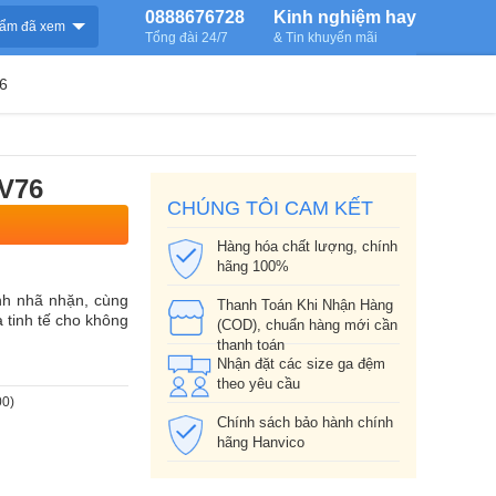
0888676728
Kinh nghiệm hay
ẩm đã xem
Tổng đài 24/7
& Tin khuyến mãi
6
LV76
CHÚNG TÔI CAM KẾT
Hàng hóa chất lượng, chính
hãng 100%
nh nhã nhặn, cùng
Thanh Toán Khi Nhận Hàng
à tinh tế cho không
(COD), chuẩn hàng mới cần
thanh toán
Nhận đặt các size ga đệm
theo yêu cầu
00)
Chính sách bảo hành chính
hãng Hanvico