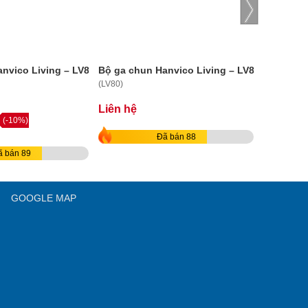
nvico Living – LV82
Bộ ga chun Hanvico Living – LV80
Bộ ga ch
(LV80)
(LV81)
Liên hệ
Liên hệ
(-10%)
Đã bán 88
ã bán 89
GOOGLE MAP