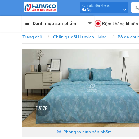
Xem giá, tồn kho ở:
Hà Nội
Danh mục sản phẩm
Đệm kháng khuẩn
Trang chủ
Chăn ga gối Hanvico Living
Bộ ga chun
Phóng to
hình sản phẩm