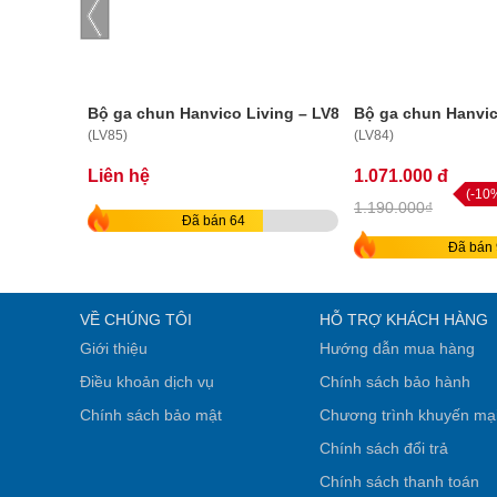
Bộ ga chun Hanvico Living – LV85
Bộ ga chun Hanvic
(LV85)
(LV84)
Liên hệ
1.071.000 đ
(-10
1.190.000₫
Đã bán 64
Đã bán 
VỀ CHÚNG TÔI
HỖ TRỢ KHÁCH HÀNG
Giới thiệu
Hướng dẫn mua hàng
Điều khoản dịch vụ
Chính sách bảo hành
Chính sách bảo mật
Chương trình khuyến mạ
Chính sách đổi trả
Chính sách thanh toán