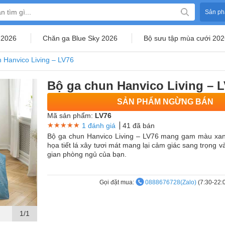
Sản ph
 2026
Chăn ga Blue Sky 2026
Bộ sưu tập mùa cưới 202
 Hanvico Living – LV76
Bộ ga chun Hanvico Living – 
SẢN PHẨM NGỪNG BÁN
Mã sản phẩm:
LV76
★★★★★
★★★★★
★★★★★
1 đánh giá
41 đã bán
Bộ ga chun Hanvico Living – LV76 mang gam màu xa
họa tiết lá xây tươi mát mang lại cảm giác sang trọng v
gian phòng ngủ của bạn.
Gọi đặt mua:
0888676728(Zalo)
(7:30-22:
1/1