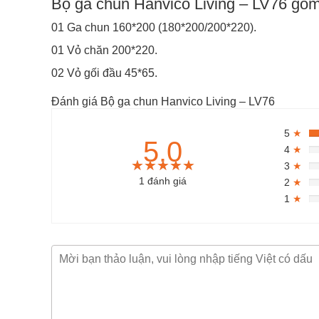
Bộ ga chun Hanvico Living – LV76 gồ
01 Ga chun 160*200 (180*200/200*220).
01 Vỏ chăn 200*220.
02 Vỏ gối đầu 45*65.
Đánh giá Bộ ga chun Hanvico Living – LV76
5
★
5.0
4
★
★★★★★
★★★★★
★★★★★
3
★
1 đánh giá
2
★
1
★