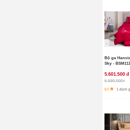
..
Bộ ga Hanvi
Sky - BSM11
5.601.500 đ
6.590.000₫
5
/5
1 đánh g