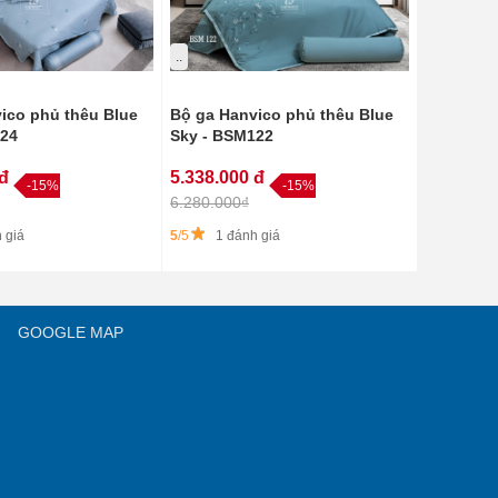
..
ico phủ thêu Blue
Bộ ga Hanvico phủ thêu Blue
124
Sky - BSM122
 đ
5.338.000 đ
-15%
-15%
6.280.000₫
 giá
5
/5
1 đánh giá
GOOGLE MAP