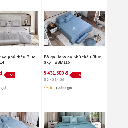
..
ico phủ thêu Blue
Bộ ga Hanvico phủ thêu Blue
114
Sky - BSM115
 đ
5.431.500 đ
-15%
-15%
6.390.000₫
 giá
5
/5
1 đánh giá