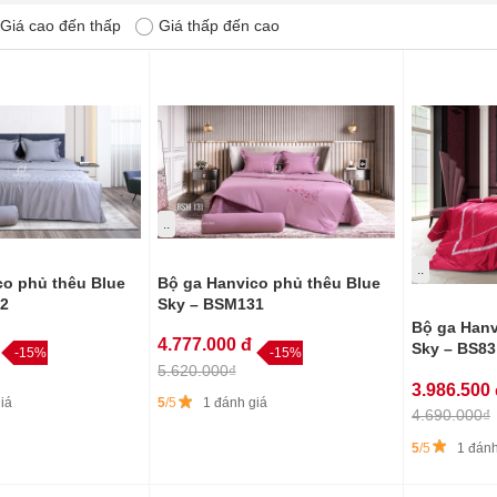
Giá cao đến thấp
Giá thấp đến cao
..
..
co phủ thêu Blue
Bộ ga Hanvico phủ thêu Blue
2
Sky – BSM131
Bộ ga Hanv
4.777.000 đ
Sky – BS83
-15%
-15%
5.620.000₫
3.986.500
iá
5
/5
1 đánh giá
4.690.000₫
5
/5
1 đánh