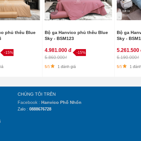
..
..
co phủ thêu Blue
Bộ ga Hanvico phủ thêu Blue
Bộ ga Hanv
6
Sky - BSM123
Sky - BSM
4.981.000 đ
5.261.500
-15%
-15%
5.860.000₫
6.190.000₫
iá
5
/5
1 đánh giá
5
/5
1 đánh
CHÚNG TÔI TRÊN
Facebook :
Hanvico Phố Nhổn
Zalo :
0888676728
i