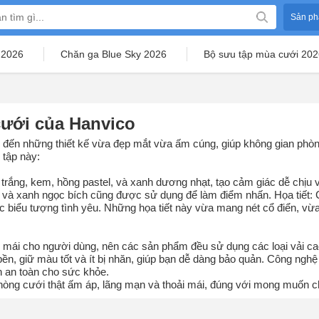
Sản ph
 2026
Chăn ga Blue Sky 2026
Bộ sưu tập mùa cưới 202
ưới của Hanvico
ến những thiết kế vừa đẹp mắt vừa ấm cúng, giúp không gian phòng
 tập này:
rắng, kem, hồng pastel, và xanh dương nhạt, tạo cảm giác dễ chịu và
 và xanh ngọc bích cũng được sử dụng để làm điểm nhấn. Họa tiết: Cá
c biểu tượng tình yêu. Những họa tiết này vừa mang nét cổ điển, vừa 
i mái cho người dùng, nên các sản phẩm đều sử dụng các loại vải ca
n, giữ màu tốt và ít bị nhăn, giúp bạn dễ dàng bảo quản. Công nghệ 
n an toàn cho sức khỏe.
hòng cưới thật ấm áp, lãng mạn và thoải mái, đúng với mong muốn c