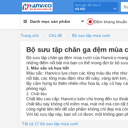
Xem giá, tồn kho ở:
Hà Nội
Danh mục sản phẩm
Đệm kháng khuẩn
Trang chủ
Chủ đề
Bộ sưu tập mùa cưới
Bộ sưu tập chăn ga đệm mùa c
Bộ sưu tập chăn ga đệm mùa cưới của Hanvico mang đ
những điểm nổi bật mà bạn có thể mong đợi từ bộ sưu
1. Màu sắc và họa tiết
Màu sắc: Hanvico lựa chọn các tông màu dịu nhẹ như t
nổi bật, các tông màu đậm như đỏ ruby, vàng ánh kim,
lấy cảm hứng từ thiên nhiên như hoa lá, cây cỏ hay cá
phòng ngủ.
2. Chất liệu
Chất liệu cao cấp: Hanvico luôn chú trọng đến sự thoả
chất liệu này không chỉ mềm mại, mát mẻ mà còn rất bề
công nghệ tiên tiến để sản phẩm không chỉ đẹp mà cò
Với bộ sưu tập này, bạn sẽ có được một không gian p
Tất cả 17 bộ sưu tập mùa cưới