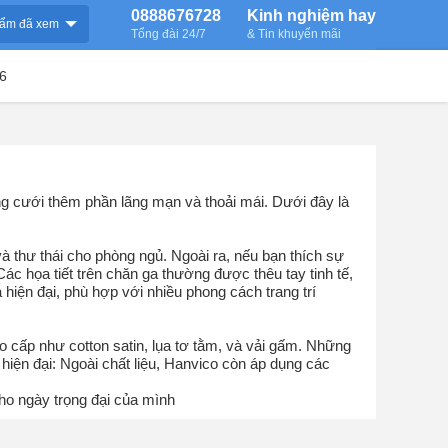
0888676728
Kinh nghiệm hay
ẩm đã xem
Tổng đài 24/7
& Tin khuyến mãi
6
 cưới thêm phần lãng mạn và thoải mái. Dưới đây là
 thư thái cho phòng ngủ. Ngoài ra, nếu bạn thích sự
c họa tiết trên chăn ga thường được thêu tay tinh tế,
hiện đại, phù hợp với nhiều phong cách trang trí
o cấp như cotton satin, lụa tơ tằm, và vải gấm. Những
hiện đại: Ngoài chất liệu, Hanvico còn áp dụng các
ho ngày trọng đại của mình