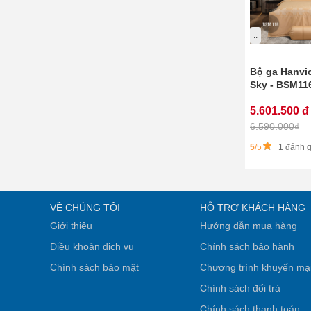
..
Bộ ga Hanvi
Sky - BSM11
5.601.500 đ
6.590.000₫
5
/5
1 đánh g
VỀ CHÚNG TÔI
HỖ TRỢ KHÁCH HÀNG
Giới thiệu
Hướng dẫn mua hàng
Điều khoản dịch vụ
Chính sách bảo hành
Chính sách bảo mật
Chương trình khuyến mạ
Chính sách đổi trả
Chính sách thanh toán