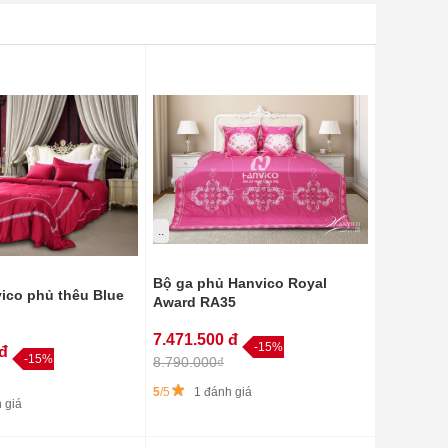
..
Bộ ga phủ Hanvico Royal
ico phủ thêu Blue
Award RA35
7.471.500 đ
-15%
 đ
-15%
8.790.000₫
5
/5
1 đánh giá
 giá