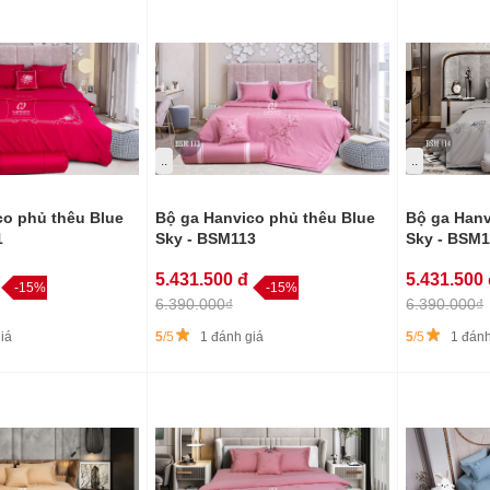
..
..
Bộ ga Hanv
co phủ thêu Blue
Bộ ga Hanvico phủ thêu Blue
Sky - BSM
1
Sky - BSM113
5.431.500
5.431.500 đ
-15%
-15%
6.390.000₫
6.390.000₫
5
/5
1 đánh
iá
5
/5
1 đánh giá