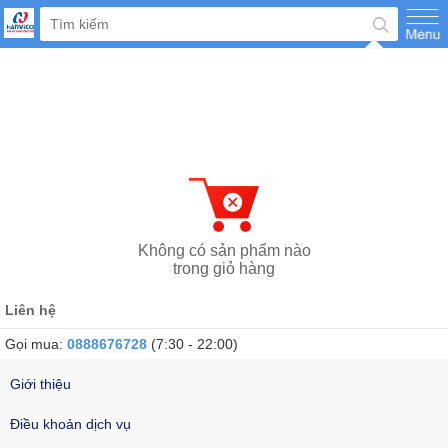
Không có sản phẩm nào
trong giỏ hàng
Về trang chủ
Liên hệ
Gọi mua:
0888676728
(7:30 - 22:00)
Khi cần trợ giúp vui lòng gọi
0888676728
(7h30 - 22h)
Giới thiệu
Điều khoản dịch vụ