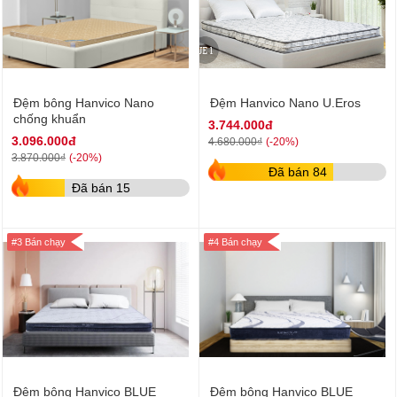
Đệm bông Hanvico Nano
Đệm Hanvico Nano U.Eros
chống khuẩn
3.744.000đ
3.096.000đ
(-20%)
4.680.000₫
(-20%)
3.870.000₫
Đã bán 84
Đã bán 15
#3 Bán chạy
#4 Bán chạy
Đệm bông Hanvico BLUE
Đệm bông Hanvico BLUE