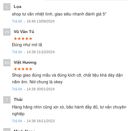
Lụa
L
shop tư vẫn nhiệt tình, giao siêu nhanh đánh giá 5*
Trả lời
16:46 13/09/2024
●
Vũ Văn Tú
VV
★★★★★
★★★★★
★★★★★
Đúng như mô tả
Trả lời
14:39 21/10/2024
●
Việt Hương
VH
★★★★★
★★★★★
★★★★★
Shop giao đúng mẫu và đúng kích cỡ, chất liệu khá dày dặn
nằm êm. Nói chung là okey
Trả lời
14:39 30/01/2024
●
Thái
T
Hàng hãng nhìn cũng xịn xò, bảo hành đầy đủ, tư vấn chuyên
nghiệp
Trả lời
14:38 16/11/2023
●