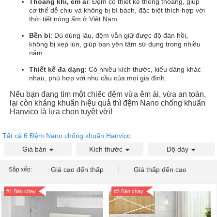
Thoáng khí, êm ái
: Đệm có thiết kế thông thoáng, giúp
cơ thể dễ chịu và không bị bí bách, đặc biệt thích hợp với
thời tiết nóng ẩm ở Việt Nam.
Bền bỉ
: Dù dùng lâu, đệm vẫn giữ được độ đàn hồi,
không bị xẹp lún, giúp bạn yên tâm sử dụng trong nhiều
năm.
Thiết kế đa dạng
: Có nhiều kích thước, kiểu dáng khác
nhau, phù hợp với nhu cầu của mọi gia đình.
Nếu bạn đang tìm một chiếc đệm vừa êm ái, vừa an toàn,
lại còn kháng khuẩn hiệu quả thì đệm Nano chống khuẩn
Hanvico là lựa chọn tuyệt vời!
Tất cả 6 Đệm Nano chống khuẩn Hanvico
Giá bán
Kích thước
Độ dày
Giá cao đến thấp
Giá thấp đến cao
Sắp xếp:
#1 Bán chạy
#2 Bán chạy