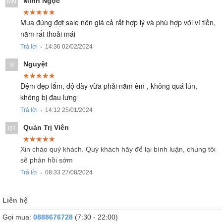
Minh Ngọc
MN
★★★★★
★★★★★
★★★★★
Mua đúng đợt sale nên giá cả rất hợp lý và phù hợp với ví tiền,
nằm rất thoải mái
Trả lời
14:36 02/02/2024
●
Nguyệt
N
★★★★★
★★★★★
★★★★★
Đệm đẹp lắm, độ dày vừa phải nằm êm , không quá lún,
không bị đau lưng
Trả lời
14:12 25/01/2024
●
Quản Trị Viên
QT
★★★★★
★★★★★
★★★★★
Xin chào quý khách. Quý khách hãy để lại bình luận, chúng tôi
sẽ phản hồi sớm
Trả lời
08:33 27/08/2024
●
Liên hệ
Gọi mua:
0888676728
(7:30 - 22:00)