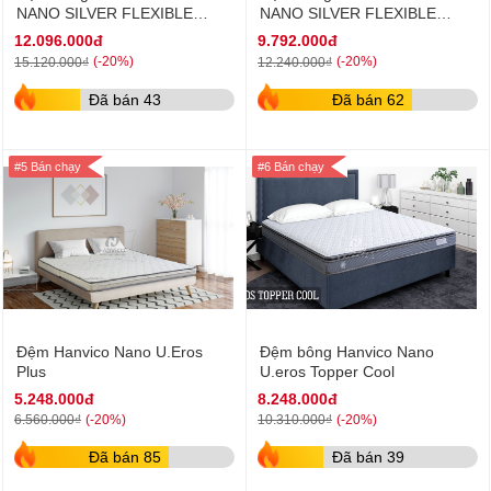
NANO SILVER FLEXIBLE
NANO SILVER FLEXIBLE
16cm
18cm
12.096.000đ
9.792.000đ
(-20%)
(-20%)
15.120.000₫
12.240.000₫
Đã bán 43
Đã bán 62
#5 Bán chạy
#6 Bán chạy
Đệm Hanvico Nano U.Eros
Đệm bông Hanvico Nano
Plus
U.eros Topper Cool
5.248.000đ
8.248.000đ
(-20%)
(-20%)
6.560.000₫
10.310.000₫
Đã bán 85
Đã bán 39