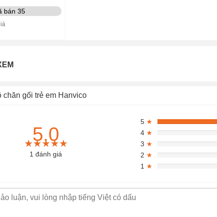
ã bán 35
iá
XEM
 chăn gối trẻ em Hanvico
5
★
5.0
4
★
★★★★★
★★★★★
★★★★★
3
★
1 đánh giá
2
★
1
★