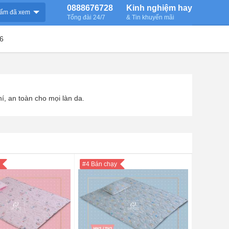
0888676728
Kinh nghiệm hay
ẩm đã xem
Tổng đài 24/7
& Tin khuyến mãi
6
í, an toàn cho mọi làn da.
#4 Bán chạy