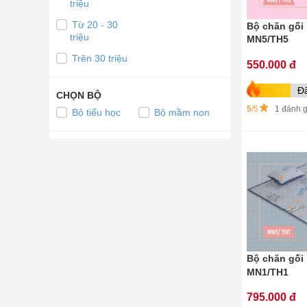
triệu
Từ 20 - 30
Bộ chăn gối
triệu
MN5/TH5
Trên 30 triệu
550.000 đ
Đ
CHỌN BỘ
5
/5
1 đánh g
Bộ tiểu học
Bộ mầm non
Bộ chăn gối
MN1/TH1
795.000 đ