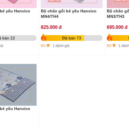
 bé yêu Hanvico
Bộ chăn gối bé yêu Hanvico
Bộ chăn gố
MN4/TH4
MN3/TH3
825.000 đ
695.000 đ
ã bán 22
Đã bán 73
iá
5
/5
1 đánh giá
5
/5
1 đánh
 bé yêu Hanvico