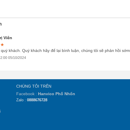
n
ị Viên
★★
★★
★★
 quý khách. Quý khách hãy để lại bình luận, chúng tôi sẽ phản hồi sớm
2:00 05/10/2024
CHÚNG TÔI TRÊN
Facebook :
Hanvico Phố Nhổn
Zalo :
0888676728
i