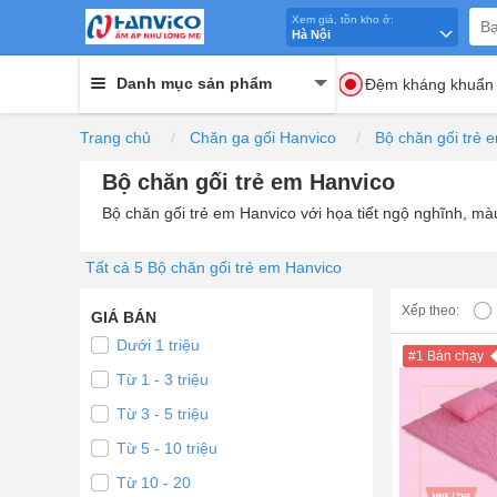
Xem giá, tồn kho ở:
Hà Nội
Danh mục sản phẩm
Đệm kháng khuẩn
Trang chủ
Chăn ga gối Hanvico
Bộ chăn gối trẻ 
Bộ chăn gối trẻ em Hanvico
Bộ chăn gối trẻ em Hanvico với họa tiết ngộ nghĩnh, mà
Tất cả 5 Bộ chăn gối trẻ em Hanvico
Xếp theo:
GIÁ BÁN
Dưới 1 triệu
#1 Bán chạy
Từ 1 - 3 triệu
Từ 3 - 5 triệu
Từ 5 - 10 triệu
Từ 10 - 20