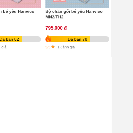
i bé yêu Hanvico
Bộ chăn gối bé yêu Hanvico
MN2/TH2
795.000 đ
Đã bán 82
Đã bán 78
 giá
5
/5
1 đánh giá