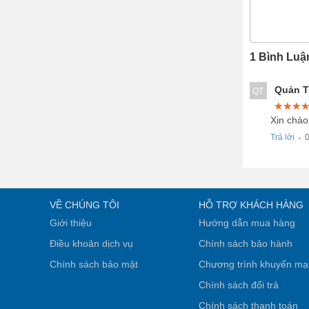
1 Bình Luậ
Quản Tr
QT
★★★
★★★
★★★
Xin chào
Trả lời
0
●
VỀ CHÚNG TÔI
HỖ TRỢ KHÁCH HÀNG
Giới thiệu
Hướng dẫn mua hàng
Điều khoản dịch vụ
Chính sách bảo hành
Chính sách bảo mật
Chương trình khuyến mạ
Chính sách đổi trả
Chính sách thanh toán