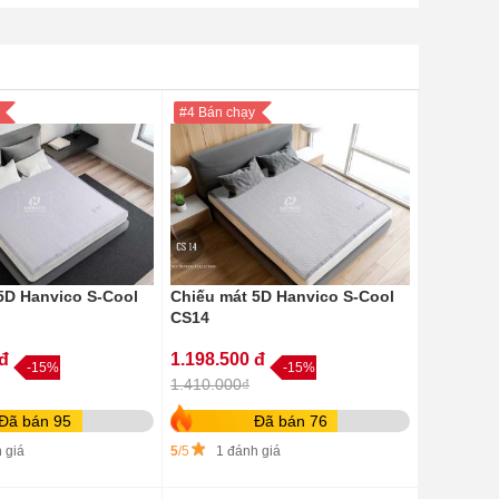
#4 Bán chạy
5D Hanvico S-Cool
Chiếu mát 5D Hanvico S-Cool
CS14
 đ
1.198.500 đ
-15%
-15%
1.410.000₫
Đã bán 95
Đã bán 76
 giá
5
/5
1 đánh giá