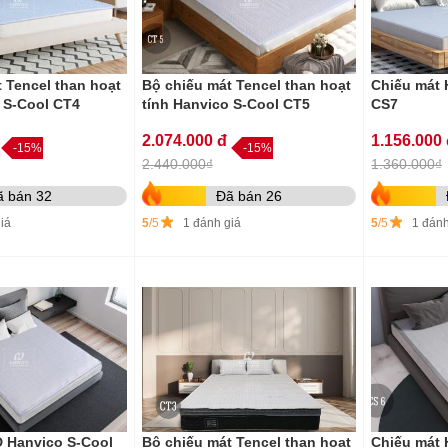
 Tencel than hoạt
Bộ chiếu mát Tencel than hoạt
Chiếu mát 
 S-Cool CT4
tính Hanvico S-Cool CT5
CS7
2.074.000 đ
1.156.000
-15%
-15%
2.440.000₫
1.360.000₫
ã bán 32
Đã bán 26
iá
5
/5
1 đánh giá
5
/5
1 đánh
D Hanvico S-Cool
Bộ chiếu mát Tencel than hoạt
Chiếu mát 