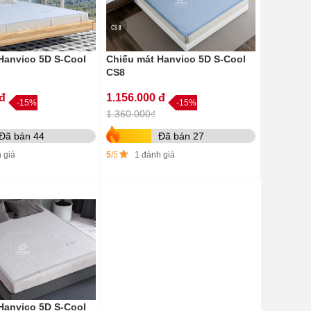
Hanvico 5D S-Cool
Chiếu mát Hanvico 5D S-Cool
CS8
 đ
1.156.000 đ
-15%
-15%
1.360.000₫
Đã bán 44
Đã bán 27
 giá
5
/5
1 đánh giá
Hanvico 5D S-Cool