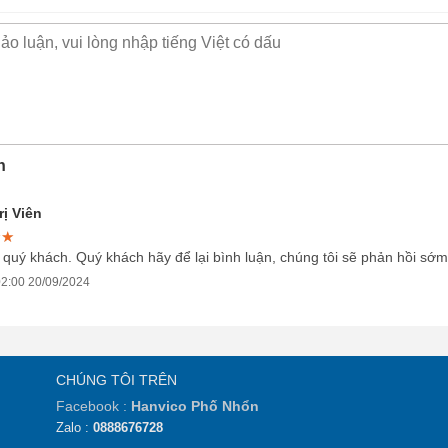
n
ị Viên
★★
★★
★★
 quý khách. Quý khách hãy để lại bình luận, chúng tôi sẽ phản hồi sớm
2:00 20/09/2024
CHÚNG TÔI TRÊN
Facebook :
Hanvico Phố Nhổn
Zalo :
0888676728