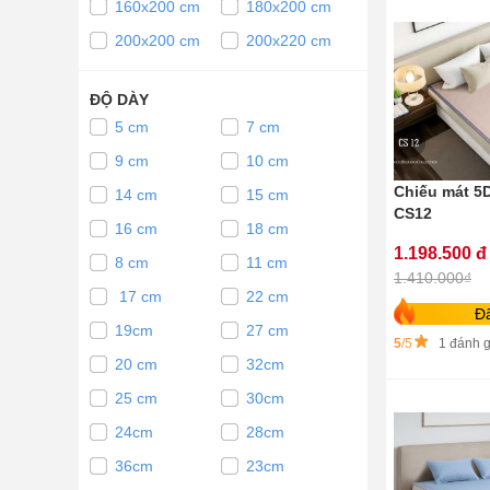
160x200 cm
180x200 cm
200x200 cm
200x220 cm
ĐỘ DÀY
5 cm
7 cm
9 cm
10 cm
Chiếu mát 5
14 cm
15 cm
CS12
16 cm
18 cm
1.198.500 đ
8 cm
11 cm
1.410.000₫
17 cm
22 cm
Đ
19cm
27 cm
5
/5
1 đánh g
20 cm
32cm
25 cm
30cm
24cm
28cm
36cm
23cm