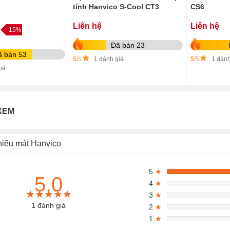
tính Hanvico S-Cool CT3
CS6
Liên hệ
Liên hệ
-15%
Đã bán 23
ã bán 53
5
/5
1 đánh giá
5
/5
1 đánh
iá
XEM
hiếu mát Hanvico
5
★
5.0
4
★
★★★★★
★★★★★
★★★★★
3
★
1 đánh giá
2
★
1
★