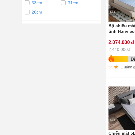
33cm
31cm
26cm
Bộ chiếu mát
tính Hanvico
2.074.000 đ
2.440.000₫
Đ
5
/5
1 đánh g
Chiếu mát 5