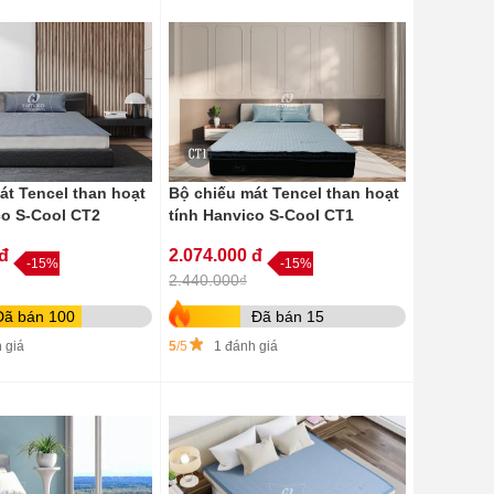
át Tencel than hoạt
Bộ chiếu mát Tencel than hoạt
co S-Cool CT2
tính Hanvico S-Cool CT1
 đ
2.074.000 đ
-15%
-15%
2.440.000₫
Đã bán 100
Đã bán 15
 giá
5
/5
1 đánh giá