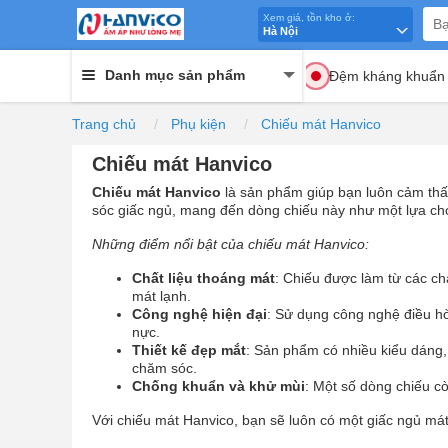
Xem giá, tồn kho ở:
Hà Nội
Danh mục sản phẩm
Đệm kháng khuẩn
Trang chủ
Phụ kiện
Chiếu mát Hanvico
Chiếu mát Hanvico
Chiếu mát Hanvico
là sản phẩm giúp bạn luôn cảm thấy
sóc giấc ngủ, mang đến dòng chiếu này như một lựa ch
Những điểm nổi bật của chiếu mát Hanvico:
Chất liệu thoáng mát
: Chiếu được làm từ các ch
mát lạnh.
Công nghệ hiện đại
: Sử dụng công nghệ điều hò
nực.
Thiết kế đẹp mắt
: Sản phẩm có nhiều kiểu dáng, 
chăm sóc.
Chống khuẩn và khử mùi
: Một số dòng chiếu c
Với chiếu mát Hanvico, bạn sẽ luôn có một giấc ngủ mát 