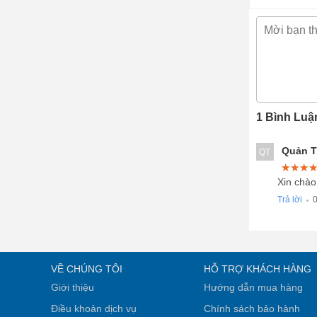
1 Bình Luậ
Quản Tr
QT
★★★
★★★
★★★
Xin chào
Trả lời
0
●
VỀ CHÚNG TÔI
HỖ TRỢ KHÁCH HÀNG
Giới thiệu
Hướng dẫn mua hàng
Điều khoản dịch vụ
Chính sách bảo hành