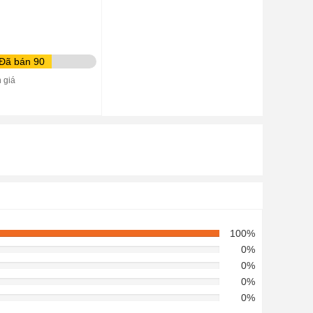
Đã bán 90
 giá
100%
0%
0%
0%
0%