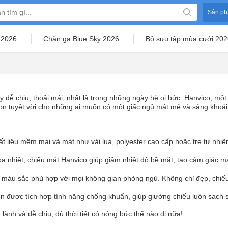
Sản ph
 2026
Chăn ga Blue Sky 2026
Bộ sưu tập mùa cưới 202
 dễ chịu, thoải mái, nhất là trong những ngày hè oi bức. Hanvico, m
ọn tuyệt vời cho những ai muốn có một giấc ngủ mát mẻ và sảng khoái
ất liệu mềm mại và mát như vải lụa, polyester cao cấp hoặc tre tự nhiê
a nhiệt, chiếu mát Hanvico giúp giảm nhiệt độ bề mặt, tạo cảm giác m
màu sắc phù hợp với mọi không gian phòng ngủ. Không chỉ đẹp, chiếu c
òn được tích hợp tính năng chống khuẩn, giúp giường chiếu luôn sạch 
lành và dễ chịu, dù thời tiết có nóng bức thế nào đi nữa!