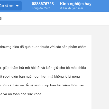
0888676728
Kinh nghiệm hay
ẩm đã xem
Tổng đài 24/7
& Tin khuyến mãi
6
ột thương hiệu đã quá quen thuộc với các sản phẩm chăm
.
n, giúp thấm hút mồ hôi tốt và luôn giữ cho bề mặt chiếu
át rượi, giúp bạn ngủ ngon hơn mà không lo bị nóng
òn rất bền và dễ vệ sinh, giúp bạn tiết kiệm thời gian
sẽ và an toàn cho sức khỏe.