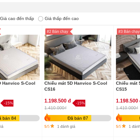
Giá cao đến thấp
Giá thấp đến cao
#2 Bán chạy
#3 Bán chạy
D Hanvico S-Cool
Chiếu mát 5D Hanvico S-Cool
Chiếu mát 
CS16
CS15
1.198.500 đ
1.198.500
-15%
-15%
1.410.000₫
1.410.000₫
ã bán 84
Đã bán 87
iá
5
/5
1 đánh giá
5
/5
1 đánh