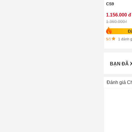
CS9
1.156.000 đ
1.360.000₫
Đ
5
/5
1 đánh g
BẠN ĐÃ 
Đánh giá C