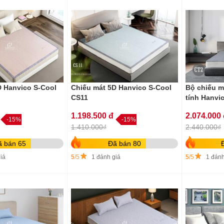
D Hanvico S-Cool
Chiếu mát 5D Hanvico S-Cool
Bộ chiếu m
CS11
tính Hanvi
1.198.500 đ
2.074.000
-15%
-15%
1.410.000₫
2.440.000₫
ã bán 65
Đã bán 80
iá
5
/5
1 đánh giá
5
/5
1 đánh