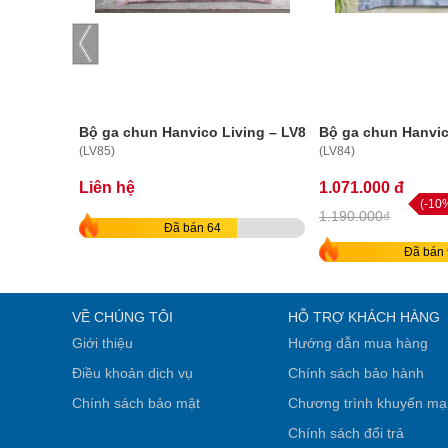
Bộ ga chun Hanvico Living – LV85
Bộ ga chun Hanvic
(LV85)
(LV84)
Liên hệ
1.071.000 đ
(-10
1.190.000₫
Đã bán 64
Đã bán 
VỀ CHÚNG TÔI
HỖ TRỢ KHÁCH HÀNG
Giới thiệu
Hướng dẫn mua hàng
Điều khoản dịch vụ
Chính sách bảo hành
Chính sách bảo mật
Chương trình khuyến mạ
Chính sách đổi trả