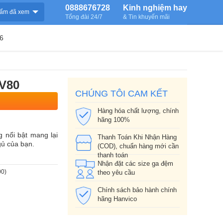
0888676728
Kinh nghiệm hay
ẩm đã xem
Tổng đài 24/7
& Tin khuyến mãi
6
LV80
CHÚNG TÔI CAM KẾT
Hàng hóa chất lượng, chính
hãng 100%
 nổi bật mang lại
Thanh Toán Khi Nhận Hàng
gủ của bạn.
(COD), chuẩn hàng mới cần
thanh toán
Nhận đặt các size ga đệm
00)
theo yêu cầu
Chính sách bảo hành chính
hãng Hanvico