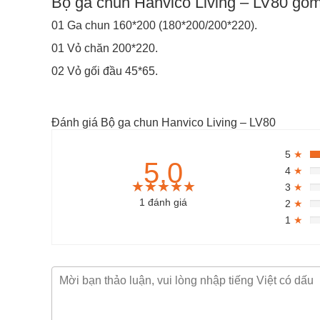
Bộ ga chun Hanvico Living – LV80 gồ
01 Ga chun 160*200 (180*200/200*220).
01 Vỏ chăn 200*220.
02 Vỏ gối đầu 45*65.
Đánh giá Bộ ga chun Hanvico Living – LV80
5
★
5.0
4
★
★★★★★
★★★★★
★★★★★
3
★
1 đánh giá
2
★
1
★