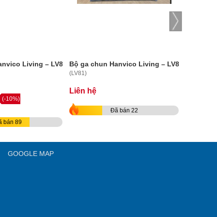
nvico Living – LV82
Bộ ga chun Hanvico Living – LV81
Bộ ga ch
(LV81)
(LV76)
Liên hệ
Liên hệ
(-10%)
Đã bán 22
ã bán 89
GOOGLE MAP