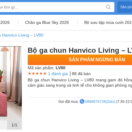
Sản ph
 2026
Chăn ga Blue Sky 2026
Bộ sưu tập mùa cưới 202
 Hanvico Living – LV80
Bộ ga chun Hanvico Living – 
SẢN PHẨM NGỪNG BÁN
Mã sản phẩm:
LV80
★★★★★
★★★★★
★★★★★
1 đánh giá
88 đã bán
Bộ ga chun Hanvico Living – LV80 mang gam đỏ hồng
cảm giác sang trọng và tinh tế cho không gian phòng n
Gọi đặt mua:
0888676728(Zalo)
(7:30-22:
1/1