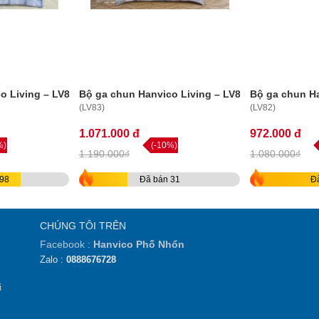
o Living – LV84
Bộ ga chun Hanvico Living – LV83
Bộ ga chun Ha
(LV83)
(LV82)
1.071.000 đ
972.000 đ
%)
(-10%)
1.190.000₫
1.080.000₫
98
Đã bán 31
Đ
CHÚNG TÔI TRÊN
Facebook :
Hanvico Phố Nhổn
Zalo :
0888676728
i