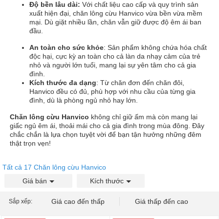
Độ bền lâu dài:
Với chất liệu cao cấp và quy trình sản
xuất hiện đại, chăn lông cừu Hanvico vừa bền vừa mềm
mại. Dù giặt nhiều lần, chăn vẫn giữ được độ êm ái ban
đầu.
An toàn cho sức khỏe
: Sản phẩm không chứa hóa chất
độc hại, cực kỳ an toàn cho cả làn da nhạy cảm của trẻ
nhỏ và người lớn tuổi, mang lại sự yên tâm cho cả gia
đình.
Kích thước đa dạng
: Từ chăn đơn đến chăn đôi,
Hanvico đều có đủ, phù hợp với nhu cầu của từng gia
đình, dù là phòng ngủ nhỏ hay lớn.
Chăn lông cừu Hanvico
không chỉ giữ ấm mà còn mang lại
giấc ngủ êm ái, thoải mái cho cả gia đình trong mùa đông. Đây
chắc chắn là lựa chọn tuyệt vời để bạn tận hưởng những đêm
thật trọn vẹn!
Tất cả 17 Chăn lông cừu Hanvico
Giá bán
Kích thước
Giá cao đến thấp
Giá thấp đến cao
Sắp xếp: