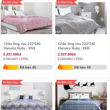
#1 Bán chạy
#2 Bán chạy
Chăn lông cừu 210*240
Chăn lông cừu 210*240
Hanvico Ruby - KN3
Hanvico Ruby - KN5
2.337.500đ
2.337.500đ
(-15%)
(-15%)
2.750.000₫
2.750.000₫
Đã bán 45
Đã bán 49
#3 Bán chạy
#4 Bán chạy