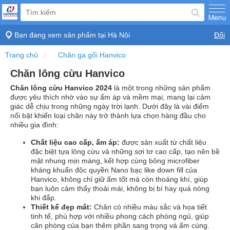
Bạn đang xem sản phẩm tại
Hà Nội
Đổi
Trang chủ
Chăn ga gối Hanvico
Chăn lông cừu Hanvico
Chăn lông cừu Hanvico 2024
là một trong những sản phẩm
được yêu thích nhờ vào sự ấm áp và mềm mại, mang lại cảm
giác dễ chịu trong những ngày trời lạnh. Dưới đây là vài điểm
nổi bật khiến loại chăn này trở thành lựa chọn hàng đầu cho
nhiều gia đình:
Chất liệu cao cấp, ấm áp:
được sản xuất từ chất liệu
đặc biệt tựa lông cừu và những sợi tơ cao cấp, tạo nên bề
mặt nhung mịn màng, kết hợp cùng bông microfiber
kháng khuẩn độc quyền Nano bạc like down fill của
Hanvico, không chỉ giữ ấm tốt mà còn thoáng khí, giúp
bạn luôn cảm thấy thoải mái, không bị bí hay quá nóng
khi đắp.
Thiết kế đẹp mắt:
Chăn có nhiều màu sắc và họa tiết
tinh tế, phù hợp với nhiều phong cách phòng ngủ, giúp
căn phòng của bạn thêm phần sang trọng và ấm cúng.