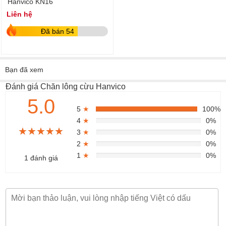
Hanvico KN16
Liên hệ
Đã bán 54
Bạn đã xem
Đánh giá Chăn lông cừu Hanvico
5.0
5
★
100%
4
★
0%
★★★★★
★★★★★
★★★★★
3
★
0%
2
★
0%
1
★
0%
1 đánh giá