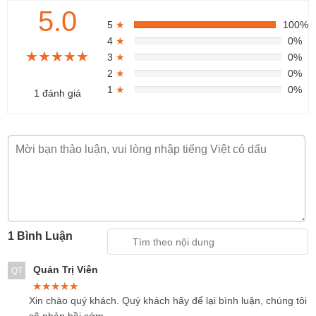
5.0
5
★
100%
4
★
0%
★★★★★
★★★★★
★★★★★
3
★
0%
2
★
0%
1
★
0%
1 đánh giá
1 Bình Luận
Quản Trị Viên
QT
★★★★★
★★★★★
★★★★★
Xin chào quý khách. Quý khách hãy để lại bình luận, chúng tôi
sẽ phản hồi sớm