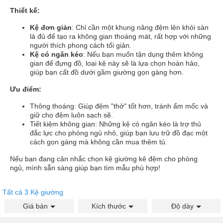
Thiết kế:
Kệ đơn giản
: Chỉ cần một khung nâng đệm lên khỏi sàn
là đủ để tạo ra không gian thoáng mát, rất hợp với những
người thích phong cách tối giản.
Kệ có ngăn kéo
: Nếu bạn muốn tận dụng thêm không
gian để đựng đồ, loại kệ này sẽ là lựa chọn hoàn hảo,
giúp bạn cất đồ dưới gầm giường gọn gàng hơn.
Ưu điểm:
Thông thoáng: Giúp đệm "thở" tốt hơn, tránh ẩm mốc và
giữ cho đệm luôn sạch sẽ.
Tiết kiệm không gian: Những kệ có ngăn kéo là trợ thủ
đắc lực cho phòng ngủ nhỏ, giúp bạn lưu trữ đồ đạc một
cách gọn gàng mà không cần mua thêm tủ.
Nếu bạn đang cân nhắc chọn kệ giường kê đệm cho phòng
ngủ, mình sẵn sàng giúp bạn tìm mẫu phù hợp!
Tất cả 3 Kệ giường
Giá bán
Kích thước
Độ dày