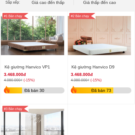
Giá cao đến thấp
Giá thấp đến cao
Sắp xếp:
#1 Bán chạy
#2 Bán chạy
Kệ giường Hanvico VP1
Kệ giường Hanvico D9
3.468.000đ
3.468.000đ
(-15%)
(-15%)
4.080.000₫
4.080.000₫
Đã bán 30
Đã bán 73
#3 Bán chạy