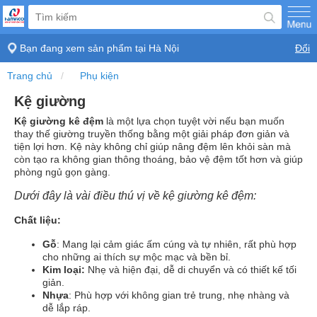
Bạn đang xem sản phẩm tại
Hà Nội
Đổi
Trang chủ
Phụ kiện
Kệ giường
Kệ giường kê đệm
là một lựa chọn tuyệt vời nếu bạn muốn
thay thế giường truyền thống bằng một giải pháp đơn giản và
tiện lợi hơn. Kệ này không chỉ giúp nâng đệm lên khỏi sàn mà
còn tạo ra không gian thông thoáng, bảo vệ đệm tốt hơn và giúp
phòng ngủ gọn gàng.
Dưới đây là vài điều thú vị về kệ giường kê đệm:
Chất liệu:
Gỗ
: Mang lại cảm giác ấm cúng và tự nhiên, rất phù hợp
cho những ai thích sự mộc mạc và bền bỉ.
Kim loại:
Nhẹ và hiện đại, dễ di chuyển và có thiết kế tối
giản.
Nhựa
: Phù hợp với không gian trẻ trung, nhẹ nhàng và
dễ lắp ráp.