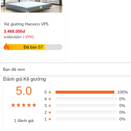
Kệ giường Hanvico VP5
3.468.000đ
(-15%)
4.080.000₫
Đã bán 57
Bạn đã xem
Đánh giá Kệ giường
5.0
5
★
100%
4
★
0%
★★★★★
★★★★★
★★★★★
3
★
0%
2
★
0%
1
★
0%
1 đánh giá