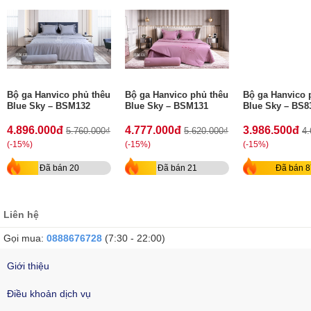
Bộ ga Hanvico phủ thêu
Bộ ga Hanvico phủ thêu
Bộ ga Hanvico 
Blue Sky – BSM132
Blue Sky – BSM131
Blue Sky – BS8
4.896.000đ
4.777.000đ
3.986.500đ
5.760.000₫
5.620.000₫
4.
(-15%)
(-15%)
(-15%)
Đã bán 20
Đã bán 21
Đã bán 8
Liên hệ
Gọi mua:
0888676728
(7:30 - 22:00)
Giới thiệu
Điều khoản dịch vụ