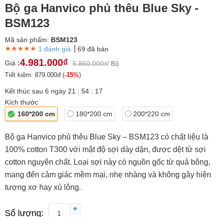
Bộ ga Hanvico phủ thêu Blue Sky -
BSM123
Mã sản phẩm:
BSM123
★★★★★
★★★★★
★★★★★
1 đánh giá
69 đã bán
4.981.000₫
Giá
:
5.860.000₫
/ Bộ
Tiết kiệm: 879.000đ (
-15%
)
Kết thúc sau
6
ngày
21
:
54
:
17
Kích thước
160*200 cm
180*200 cm
200*220 cm
Bộ ga Hanvico phủ thêu Blue Sky – BSM123 có chất liệu là
100% cotton T300 với mật độ sợi dày dặn, được dệt từ sợi
cotton nguyên chất. Loại sợi này có nguồn gốc từ quả bông,
mang đến cảm giác mềm mại, nhẹ nhàng và không gây hiện
tượng xơ hay xù lông.
Số lượng:
1