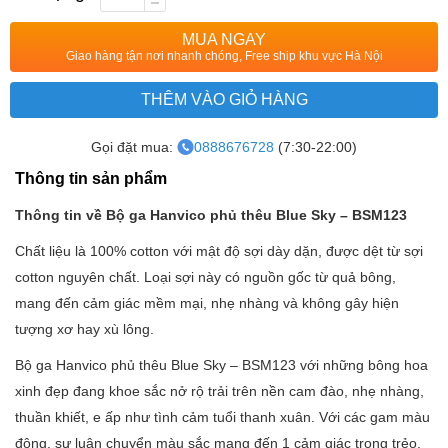
MUA NGAY
Giao hàng tận nơi nhanh chóng, Free ship khu vực Hà Nội
THÊM VÀO GIỎ HÀNG
Gọi đặt mua:
0888676728
(7:30-22:00)
Thông tin sản phẩm
Thông tin về Bộ ga Hanvico phủ thêu Blue Sky – BSM123
Chất liệu là 100% cotton với mật độ sợi dày dặn, được dệt từ sợi
cotton nguyên chất. Loại sợi này có nguồn gốc từ quả bông,
mang đến cảm giác mềm mại, nhẹ nhàng và không gây hiện
tượng xơ hay xù lông.
Bộ ga Hanvico phủ thêu Blue Sky – BSM123
với những bông hoa
xinh đẹp đang khoe sắc nở rộ trải trên nền cam đào, nhẹ nhàng,
thuần khiết, e ấp như tình cảm tuổi thanh xuân. Với các gam màu
động, sự luân chuyển màu sắc mang đến 1 cảm giác trong trẻo,