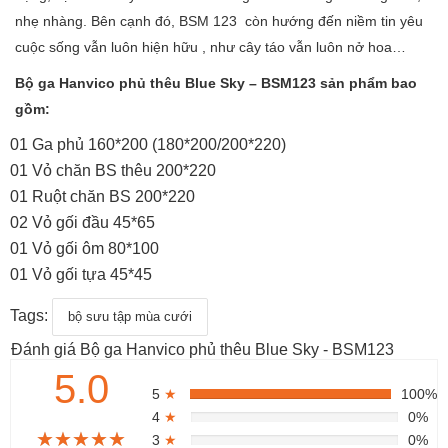
nhẹ nhàng. Bên cạnh đó, BSM 123 còn hướng đến niềm tin yêu
cuộc sống vẫn luôn hiện hữu , như cây táo vẫn luôn nở hoa…
Bộ ga Hanvico phủ thêu Blue Sky – BSM123 sản phẩm bao
gồm:
01 Ga phủ 160*200 (180*200/200*220)
01 Vỏ chăn BS thêu 200*220
01 Ruột chăn BS 200*220
02 Vỏ gối đầu 45*65
01 Vỏ gối ôm 80*100
01 Vỏ gối tựa 45*45
Tags:
bộ sưu tập mùa cưới
Đánh giá Bộ ga Hanvico phủ thêu Blue Sky - BSM123
5.0
5
★
100%
4
★
0%
★★★★★
★★★★★
★★★★★
3
★
0%