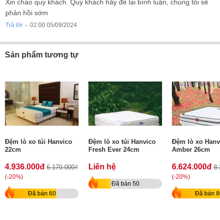
Xin chào quý khách. Quý khách hãy để lại bình luận, chúng tôi sẽ
phản hồi sớm
Trả lời
02:00 05/09/2024
●
Sản phẩm tương tự
Đệm lò xo túi Hanvico
Đệm lò xo túi Hanvico
Đệm lò xo Hanv
22cm
Fresh Ever 24cm
Amber 26cm
4.936.000đ
Liên hệ
6.624.000đ
6.170.000₫
8.
(-20%)
(-20%)
Đã bán 50
Đã bán 60
Đã bán 8