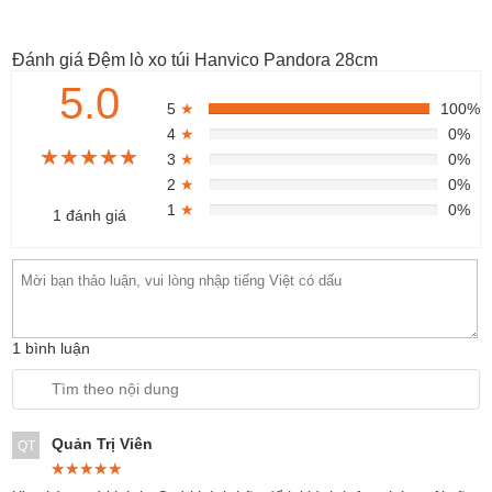
Đánh giá Đệm lò xo túi Hanvico Pandora 28cm
5.0
5
★
100%
4
★
0%
★★★★★
★★★★★
★★★★★
3
★
0%
2
★
0%
1
★
0%
1 đánh giá
1 bình luận
Quản Trị Viên
QT
★★★★★
★★★★★
★★★★★