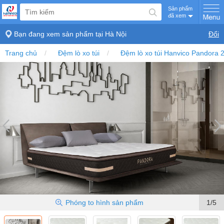
Sản phẩm
đã xem
Bạn đang xem sản phẩm tại
Hà Nội
Đổi
Trang chủ
Đệm lò xo túi
Đệm lò xo túi Hanvico Pandora
Phóng to
hình sản phẩm
1/5