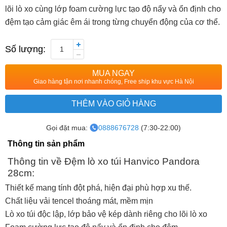
lõi lò xo cùng lớp foam cường lực tạo độ nẩy và ổn định cho
đệm tạo cảm giác êm ái trong từng chuyển động của cơ thể.
Số lượng:
1
MUA NGAY
Giao hàng tận nơi nhanh chóng, Free ship khu vực Hà Nội
THÊM VÀO GIỎ HÀNG
Gọi đặt mua:
0888676728
(7:30-22:00)
Thông tin sản phẩm
Thông tin về Đệm lò xo túi Hanvico Pandora
28cm:
Thiết kế mang tính đột phá, hiện đại phù hợp xu thế.
Chất liệu vải tencel thoáng mát, mềm mịn
Lò xo túi độc lập, lớp bảo vệ kép dành riêng cho lõi lò xo