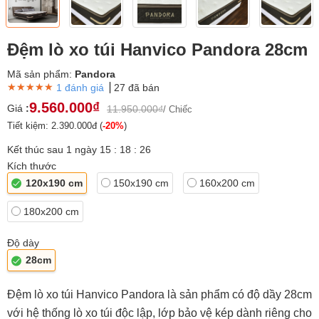
Đệm lò xo túi Hanvico Pandora 28cm
Mã sản phẩm:
Pandora
★★★★★
★★★★★
★★★★★
1 đánh giá
27 đã bán
9.560.000₫
Giá
:
11.950.000₫
/ Chiếc
Tiết kiệm: 2.390.000đ (
-20%
)
Kết thúc sau
1
ngày
15
:
18
:
26
Kích thước
120x190 cm
150x190 cm
160x200 cm
180x200 cm
Độ dày
28cm
Đệm lò xo túi Hanvico Pandora là sản phẩm có độ dầy 28cm
với hệ thống lò xo túi độc lập, lớp bảo vệ kép dành riêng cho